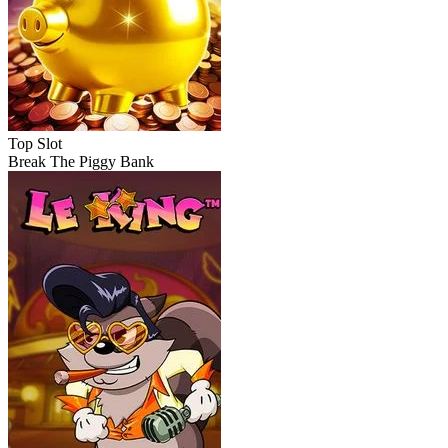
Top Slot
Break The Piggy Bank