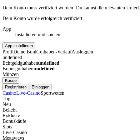
Dein Konto muss verifiziert werden! Du kannst die relevanten Unterl
Dein Konto wurde erfolgreich verifiziert
App
Installieren und spielen
App installieren
Profil
Deine Boni
Guthaben-Verlauf
Ausloggen
undefined
Echtgeldguthaben
undefined
Bonusguthaben
undefined
Münzen
Kasse
Registrieren
Einloggen
Casino
Live-Casino
Sportwetten
Top
Neu
Beliebt
Exklusiv
Bonuskäufe
Slots
Live-Casino
Megaways