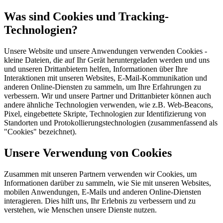
Was sind Cookies und Tracking-
Technologien?
Unsere Website und unsere Anwendungen verwenden Cookies -
kleine Dateien, die auf Ihr Gerät heruntergeladen werden und uns
und unseren Drittanbietern helfen, Informationen über Ihre
Interaktionen mit unseren Websites, E-Mail-Kommunikation und
anderen Online-Diensten zu sammeln, um Ihre Erfahrungen zu
verbessern. Wir und unsere Partner und Drittanbieter können auch
andere ähnliche Technologien verwenden, wie z.B. Web-Beacons,
Pixel, eingebettete Skripte, Technologien zur Identifizierung von
Standorten und Protokollierungstechnologien (zusammenfassend als
"Cookies" bezeichnet).
Unsere Verwendung von Cookies
Zusammen mit unseren Partnern verwenden wir Cookies, um
Informationen darüber zu sammeln, wie Sie mit unseren Websites,
mobilen Anwendungen, E-Mails und anderen Online-Diensten
interagieren. Dies hilft uns, Ihr Erlebnis zu verbessern und zu
verstehen, wie Menschen unsere Dienste nutzen.