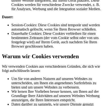
unsere Website integrieren, auf Ihrem Gerät platziert. Diese
Cookies werden für verschiedene Zwecke verwendet, z. B.
für Analysen, Werbung und die Integration sozialer Medien.
Dauer:
Session-Cookies: Diese Cookies sind temporär und werden
automatisch gelöscht, wenn Sie Ihren Browser schließen.
Dauerhafte Cookies: Diese Cookies verbleiben für einen
bestimmten Zeitraum (der vom Cookie selbst oder von uns
festgelegt wird) auf Ihrem Gerät, auch nachdem Sie Ihren
Browser geschlossen haben.
Warum wir Cookies verwenden
Wir verwenden Cookies aus verschiedenen Gründen, die sich wie
folgt aufschlüsseln lassen:
Um Sie von anderen Nutzern auf unseren Websites zu
unterscheiden, um Ihnen ein angenehmes Surferlebnis zu
bieten und um unsere Websites zu verbessern.
Wir lernen Ihre Vorlieben besser kennen, um Ihnen auf der
Grundlage Ihrer Aktivitäten auf unseren Websites Werbung
anzuzeigen, die Ihren Interessen entspricht.
Daten darüber zu sammeln, wie unsere Dienste genutzt