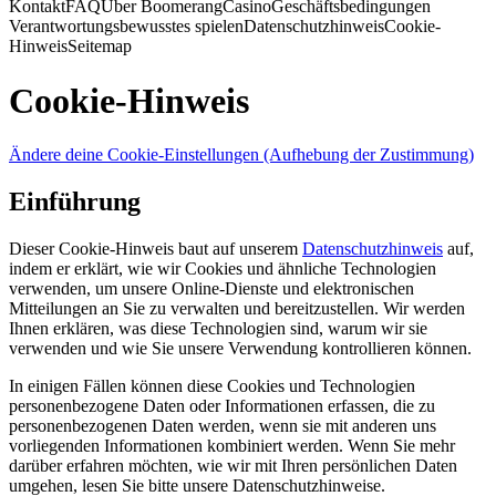
Kontakt
FAQ
Über BoomerangCasino
Geschäftsbedingungen
Verantwortungsbewusstes spielen
Datenschutzhinweis
Cookie-
Hinweis
Seitemap
Cookie-Hinweis
Ändere deine Cookie-Einstellungen (Aufhebung der Zustimmung)
Einführung
Dieser Cookie-Hinweis baut auf unserem
Datenschutzhinweis
auf,
indem er erklärt, wie wir Cookies und ähnliche Technologien
verwenden, um unsere Online-Dienste und elektronischen
Mitteilungen an Sie zu verwalten und bereitzustellen. Wir werden
Ihnen erklären, was diese Technologien sind, warum wir sie
verwenden und wie Sie unsere Verwendung kontrollieren können.
In einigen Fällen können diese Cookies und Technologien
personenbezogene Daten oder Informationen erfassen, die zu
personenbezogenen Daten werden, wenn sie mit anderen uns
vorliegenden Informationen kombiniert werden. Wenn Sie mehr
darüber erfahren möchten, wie wir mit Ihren persönlichen Daten
umgehen, lesen Sie bitte unsere Datenschutzhinweise.