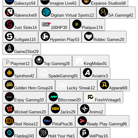
Galaxsys
54
Imagine Live
61
Expanse Studios
68
Rakerocket
9
Digitain Virtual Sports
12
SA Gaming
42
Just Slots
14
100HP
30
Platipus
174
Softgate
115
Hyperion Play
53
Riddec Games
20
Game2Slot
29
Playmer
12
Top Gaming
28
KingMidas
91
Spinthon
42
SpadeGaming
91
Aviatrix
3
Golden Hero Group
24
Lucky Streak
12
Apparat
69
Enjoy Gaming
33
Blitzcrown
20
FreshVintage
5
Wicked Games
20
Jacks
29
Animo
2
Reel Noise
12
PittaPlus
36
Ready Play Gaming
86
Flatdog
243
Hold Your Hat
1
VeliPlay
16