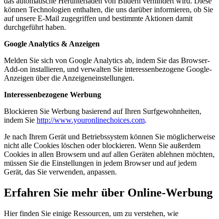
das automatische Herunterladen von Bildern verhindert wird. Diese
können Technologien enthalten, die uns darüber informieren, ob Sie
auf unsere E-Mail zugegriffen und bestimmte Aktionen damit
durchgeführt haben.
Google Analytics & Anzeigen
Melden Sie sich von Google Analytics ab, indem Sie das Browser-
Add-on installieren, und verwalten Sie interessenbezogene Google-
Anzeigen über die Anzeigeneinstellungen.
Interessenbezogene Werbung
Blockieren Sie Werbung basierend auf Ihren Surfgewohnheiten,
indem Sie
http://www.youronlinechoices.com
.
Je nach Ihrem Gerät und Betriebssystem können Sie möglicherweise
nicht alle Cookies löschen oder blockieren. Wenn Sie außerdem
Cookies in allen Browsern und auf allen Geräten ablehnen möchten,
müssen Sie die Einstellungen in jedem Browser und auf jedem
Gerät, das Sie verwenden, anpassen.
Erfahren Sie mehr über Online-Werbung
Hier finden Sie einige Ressourcen, um zu verstehen, wie