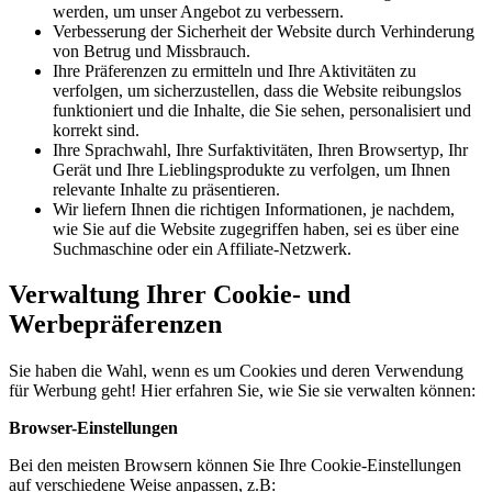
werden, um unser Angebot zu verbessern.
Verbesserung der Sicherheit der Website durch Verhinderung
von Betrug und Missbrauch.
Ihre Präferenzen zu ermitteln und Ihre Aktivitäten zu
verfolgen, um sicherzustellen, dass die Website reibungslos
funktioniert und die Inhalte, die Sie sehen, personalisiert und
korrekt sind.
Ihre Sprachwahl, Ihre Surfaktivitäten, Ihren Browsertyp, Ihr
Gerät und Ihre Lieblingsprodukte zu verfolgen, um Ihnen
relevante Inhalte zu präsentieren.
Wir liefern Ihnen die richtigen Informationen, je nachdem,
wie Sie auf die Website zugegriffen haben, sei es über eine
Suchmaschine oder ein Affiliate-Netzwerk.
Verwaltung Ihrer Cookie- und
Werbepräferenzen
Sie haben die Wahl, wenn es um Cookies und deren Verwendung
für Werbung geht! Hier erfahren Sie, wie Sie sie verwalten können:
Browser-Einstellungen
Bei den meisten Browsern können Sie Ihre Cookie-Einstellungen
auf verschiedene Weise anpassen, z.B: