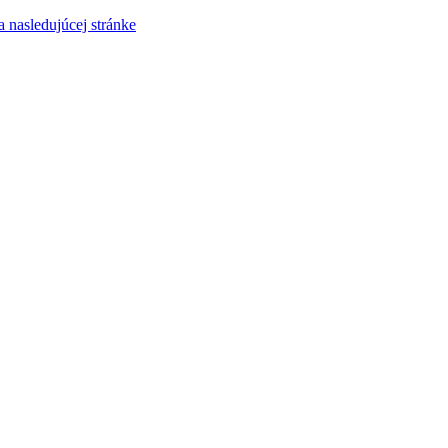
a nasledujúcej stránke