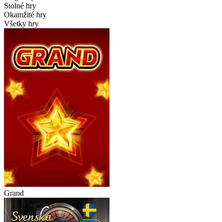
Stolné hry
Okamžité hry
Všetky hry
Grand