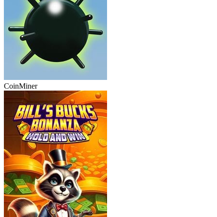
CoinMiner