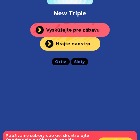
New Triple
Vyskúšajte pre zábavu
Hrajte naostro
Ortiz
Sloty
Používame súbory cookie, skontrolujte
Oznámenie o súboroch cookie