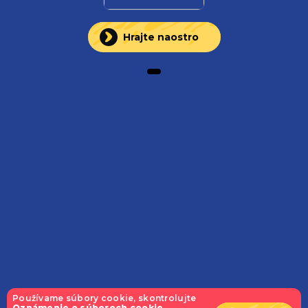
Hrajte naostro
Používame súbory cookie, skontrolujte
Oznámenie o súboroch cookie