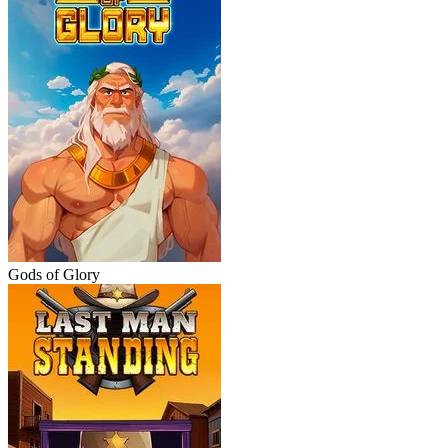
Gods of Glory