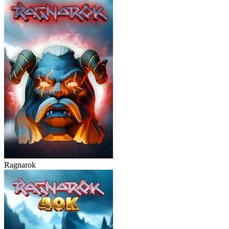
Ragnarok