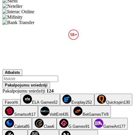
Gambling can be addictive. Play responsibly. BoomerangCasino.com only
accepts customers over 18 years of age.
2026 © BoomerangCasino.com All rights reserved.
Atbalsts
Pakalpojumu sniedzēji
Pakalpojumu sniedzēji
124
Favorīti
ELA Games
62
Evoplay
252
Quickspin
130
Smartsoft
17
VoltEnt
435
BetGamesTV
8
Caleta
85
Claw
6
G.Games
91
GameArt
177