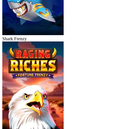
Shark Frenzy