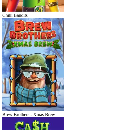
Chilli Bandits
Brew Brothers - Xmas Brew