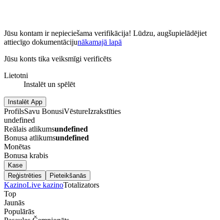
Jūsu kontam ir nepieciešama verifikācija! Lūdzu, augšupielādējiet
attiecīgo dokumentāciju
nākamajā lapā
Jūsu konts tika veiksmīgi verificēts
Lietotni
Instalēt un spēlēt
Instalēt App
Profils
Savu Bonusi
Vēsture
Izrakstīties
undefined
Reālais atlikums
undefined
Bonusa atlikums
undefined
Monētas
Bonusa krabis
Kase
Reģistrēties
Pieteikšanās
Kazino
Live kazino
Totalizators
Top
Jaunās
Populārās