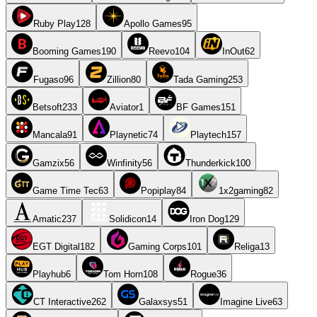
Ruby Play
128
Apollo Games
95
Booming Games
190
Reevo
104
InOut
62
Fugaso
96
Zillion
80
Tada Gaming
253
Betsoft
233
Aviator
1
BF Games
151
Mancala
91
Playnetic
74
Playtech
157
Gamzix
56
Winfinity
56
Thunderkick
100
Game Time Tec
63
Popiplay
84
1x2gaming
82
Amatic
237
Solidicon
14
Iron Dog
129
EGT Digital
182
Gaming Corps
101
Religa
13
Playhub
6
Tom Horn
108
Rogue
36
CT Interactive
262
Galaxsys
51
Imagine Live
63