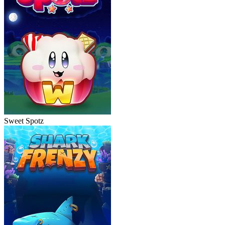
Sweet Spotz