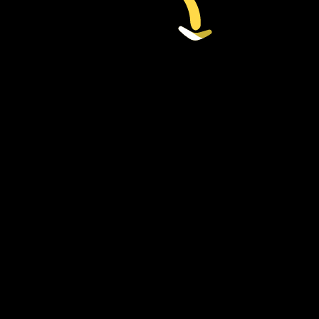
For the Realm
Prova per divertimento
Gioco reale
Mascot
Slot
Utilizziamo i cookie, controlla
Informativa sui cookie