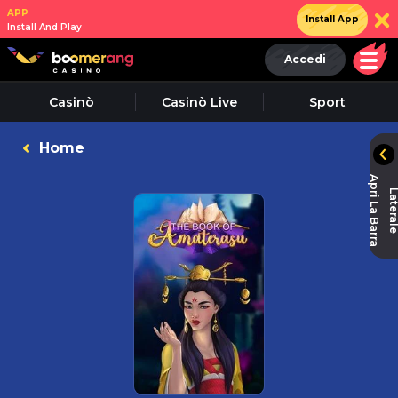
APP
Install App
Install And Play
Accedi
Casinò
Casinò Live
Sport
Home
A
P
R
I
L
A
B
A
R
R
A
A
T
E
R
A
L