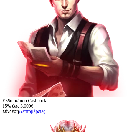
Εβδομαδιαίο Cashback
15% έως 3.000€
Σύνδεση
Λεπτομέρειες