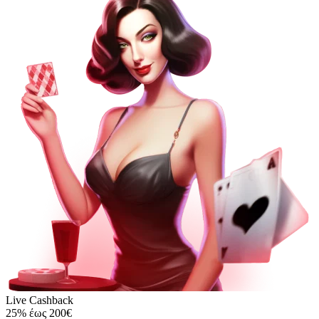
Live Cashback
25% έως 200€