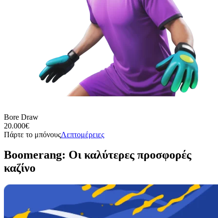
Bore Draw
20.000€
Πάρτε το μπόνους
Λεπτομέρειες
Boomerang: Οι καλύτερες προσφορές
καζίνο