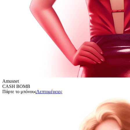
Amusnet
CASH BOMB
Πάρτε το μπόνους
Λεπτομέρειες