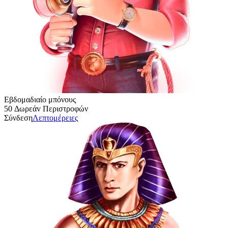
Εβδομαδιαίο μπόνους
50 Δωρεάv Περιστροφών
Σύνδεση
Λεπτομέρειες