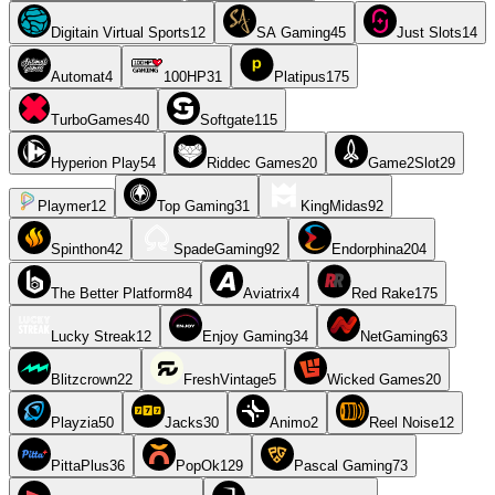
Digitain Virtual Sports
12
SA Gaming
45
Just Slots
14
Automat
4
100HP
31
Platipus
175
TurboGames
40
Softgate
115
Hyperion Play
54
Riddec Games
20
Game2Slot
29
Playmer
12
Top Gaming
31
KingMidas
92
Spinthon
42
SpadeGaming
92
Endorphina
204
The Better Platform
84
Aviatrix
4
Red Rake
175
Lucky Streak
12
Enjoy Gaming
34
NetGaming
63
Blitzcrown
22
FreshVintage
5
Wicked Games
20
Playzia
50
Jacks
30
Animo
2
Reel Noise
12
PittaPlus
36
PopOk
129
Pascal Gaming
73