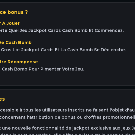
ce bonus ?
 À Jouer
rte Quel Jeu Jackpot Cards Cash Bomb Et Commencez.
 De Cash Bomb
Gros Lot Jackpot Cards Et La Cash Bomb Se Déclenche.
tre Récompense
 Cash Bomb Pour Pimenter Votre Jeu.
es
ssible à tous les utilisateurs inscrits ne faisant l'objet d'au
 concernant l'attribution de bonus ou d'offres promotionnell
une nouvelle fonctionnalité de jackpot exclusive aux jeux 