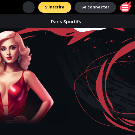
S'inscrire
Se connecter
Paris Sportifs