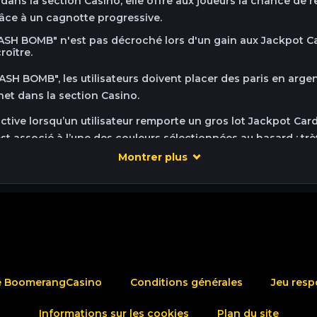
dans la section Casino, elle offre aux joueurs la chance de 
âce à un cagnotte progressive.
CASH BOMB" n'est pas décroché lors d'un gain aux Jackpot Ca
roître.
ASH BOMB", les utilisateurs doivent placer des paris en argent
et dans la section Casino.
tive lorsqu’un utilisateur remporte un gros lot Jackpot Card
est associé à l’une des couleurs sélectionnées au hasard : trè
Montrer plus
MB" est déclenchée, la cagnotte accumulée est répartie au
 jeux Jackpot Cards d'Amusnet au moment de l'activation.
nses en argent reçues de "CASH BOMB" sont créditées dire
as soumises à des exgiences de mise.
uvent gagner un nombre illimité de récompenses en argent.
uvent suivre en temps réel la valeur actuelle du jackpot "CAS
e BoomerangCasino
Conditions générales
Jeu resp
t, affichée sous l'icône dynamite.
Informations sur les cookies
Plan du site
 frauduleuses visant à tirer un profit indu de la "CASH BOMB