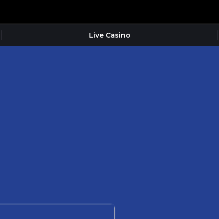
Live Casino