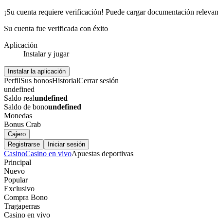
¡Su cuenta requiere verificación! Puede cargar documentación relevan
Su cuenta fue verificada con éxito
Aplicación
Instalar y jugar
Instalar la aplicación
Perfil
Sus bonos
Historial
Cerrar sesión
undefined
Saldo real
undefined
Saldo de bono
undefined
Monedas
Bonus Crab
Cajero
Registrarse
Iniciar sesión
Casino
Casino en vivo
Apuestas deportivas
Principal
Nuevo
Popular
Exclusivo
Compra Bono
Tragaperras
Casino en vivo