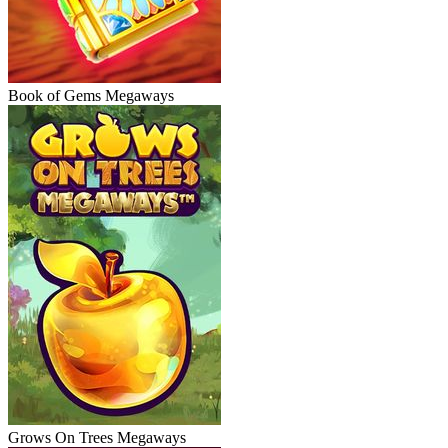
Book of Gems Megaways
Grows On Trees Megaways