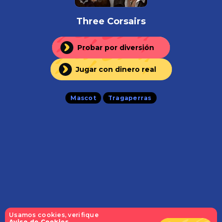
Three Corsairs
Probar por diversión
Jugar con dinero real
Mascot
Tragaperras
Usamos cookies, verifique
Aviso de Cookies