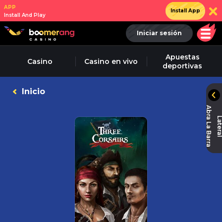
APP
Install App
Install And Play
Iniciar sesión
Apuestas
Casino
Casino en vivo
deportivas
Inicio
A
B
R
L
A
B
A
R
R
A
A
T
E
R
A