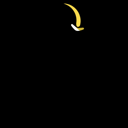
For the Real
Probar por diversión
J
Mascot
Tragaper