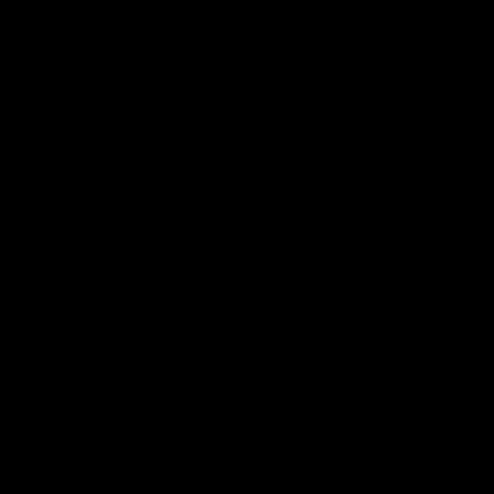
m
ugar con dinero real
ras