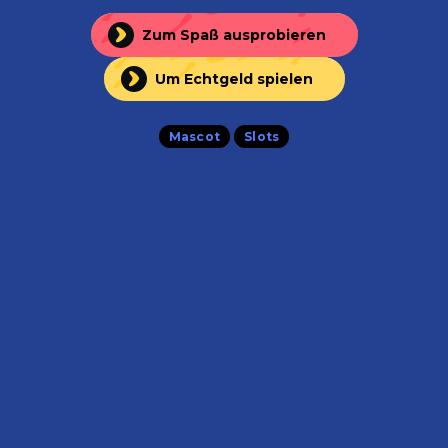
Zum Spaß ausprobieren
Um Echtgeld spielen
Mascot
Slots