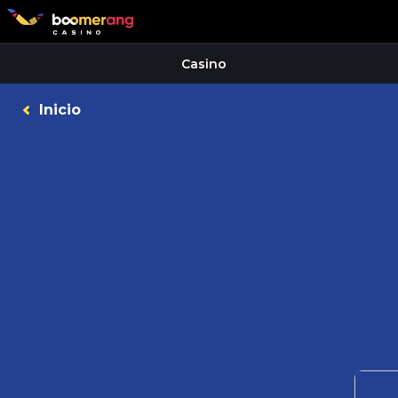
Casino
Inicio