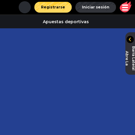
Registrarse
Iniciar sesión
Apuestas deportivas
A
B
R
E
L
A
A
R
R
A
L
A
T
E
R
A