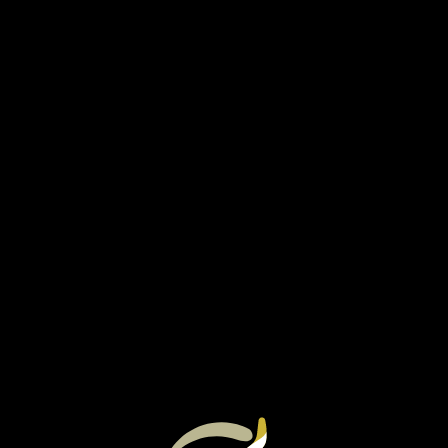
APP
Install App
Install And Play
Entar
Esportes
Página Inicial
A
B
R
A
B
A
R
R
A
A
T
E
R
A