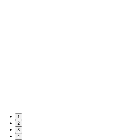
1
2
3
4