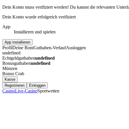
Dein Konto muss verifiziert werden! Du kannst die relevanten Unterl
Dein Konto wurde erfolgreich verifiziert
App
Installieren und spielen
App installieren
Profil
Deine Boni
Guthaben-Verlauf
Ausloggen
undefined
Echtgeldguthaben
undefined
Bonusguthaben
undefined
Münzen
Bonus Crab
Kasse
Registrieren
Einloggen
Casino
Live-Casino
Sportwetten