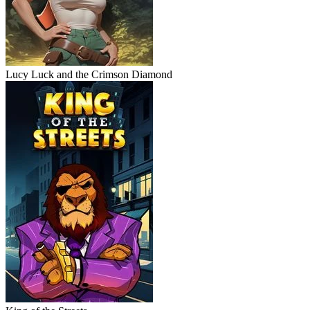
Lucy Luck and the Crimson Diamond