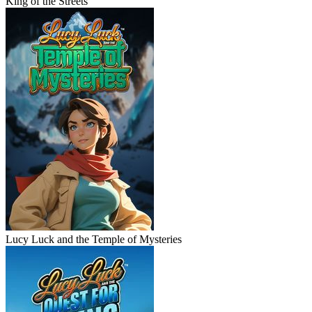
King of the Streets
Lucy Luck and the Temple of Mysteries