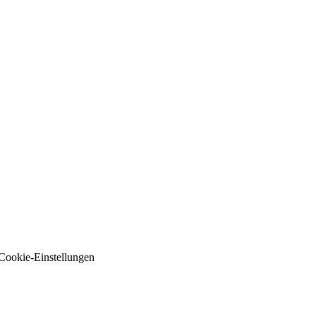
Cookie-Einstellungen